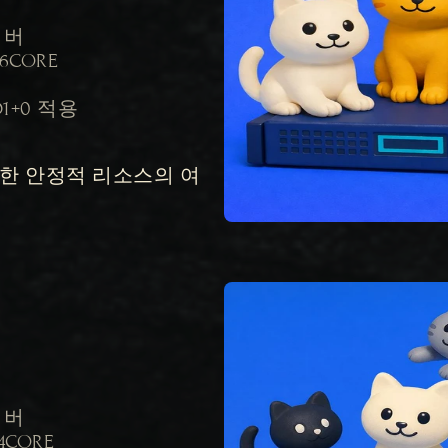
엄
서버

36CORE

ID1+0 적용

한 안정적 리소스의 여
서버

4CORE
