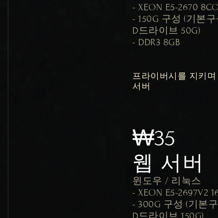
- XEON E5-2670 8CO
- 150G 구성 (기본구
D드라이브 50G)

- DDR3 8GB
프라이버시를 지키며 
서버
₩35
웹 서버
윈도우 / 리눅스

- XEON E5-2697V2 1
- 300G 구성 (기본구
D드라이브 150G)
