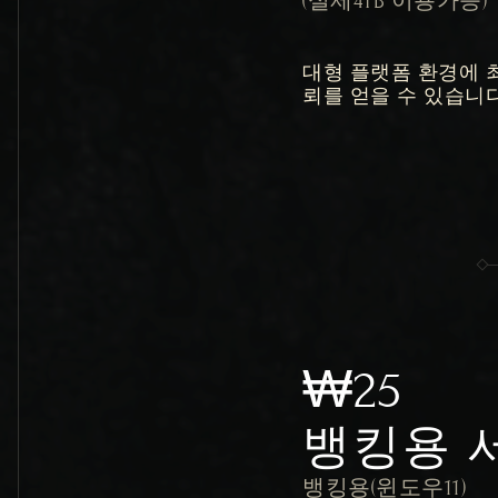
대형 플랫폼 환경에 
뢰를 얻을 수 있습니
₩25
뱅킹용 
뱅킹용(윈도우11)
