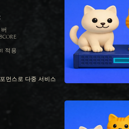
양
서버

28CORE

ID1 적용

퍼포먼스로 다중 서비스