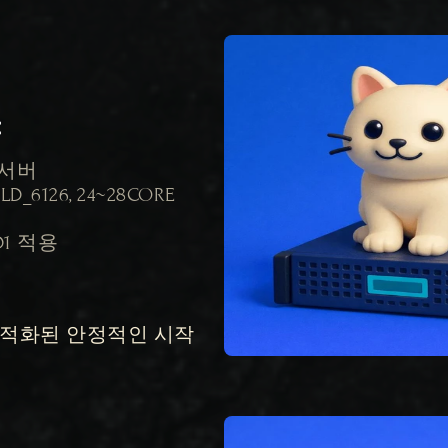
양
 서버

LD_6126, 24~28CORE

ID1 적용

최적화된 안정적인 시작