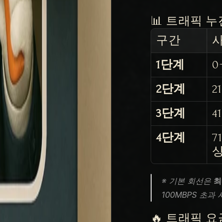
📊 트래픽 
구간
1단계
0
2단계
2
3단계
4
4단계
7
※ 기본 회선은 
최
100MBPS 초과
🔥 트래픽 요