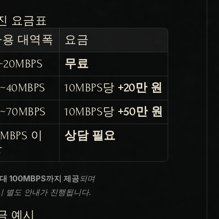
누진 요금표
사용 대역폭
요금
~20MBPS
무료
1~40MBPS
10MBPS당 
+20만 원
1~70MBPS
10MBPS당 
+50만 원
1MBPS 이
상담 필요
상
대 100MBPS까지 제공
되며
 시 별도 안내가 진행됩니다.
금 예시